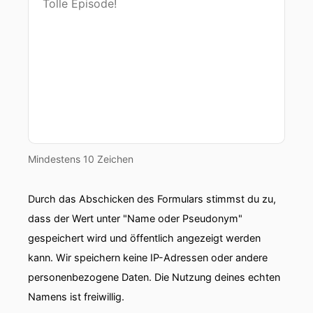
00:00:48: Ja genau selbst inszenieren.
00:00:50: Wir haben uns viel Gedanken gemacht
und mir ist erst einmal aufgefallen schon ein
bisschen verdächtig für mich klingt.
00:00:56: Klingt so nach, naja, nach Show
machen ne?
00:00:58: Nach Maske, nach Oberfläche, nach
Mindestens 10 Zeichen
was vorspielen.
00:01:02: und in Social Media ist das ja oft auch
Durch das Abschicken des Formulars stimmst du zu,
genau so gemeint nämlich als Vorwurf.
dass der Wert unter "Name oder Pseudonym"
gespeichert wird und öffentlich angezeigt werden
00:01:06: selbst Inszenierung
kann. Wir speichern keine IP-Adressen oder andere
00:01:08: Ja.
personenbezogene Daten. Die Nutzung deines echten
Namens ist freiwillig.
00:01:08: und ich finde Maske und Show, das