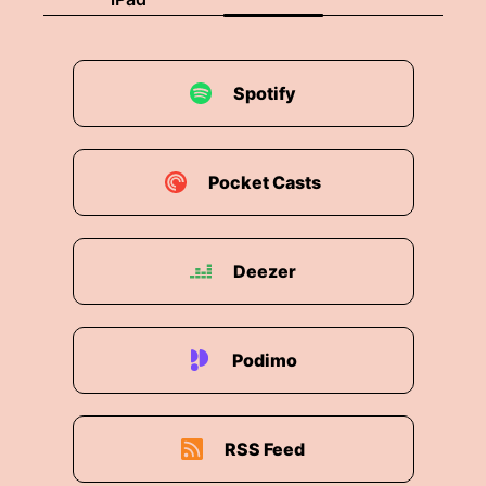
Schauplatz und Zelt.
00:01:40: Das heißt die Inszenierung ist ein
Mitteljahr in einem bestimmten Kontext eine
Spotify
passende Rolle zu spielen und zu repräsentieren
Und es wird natürlich gleich ums Social-Mia
gehen und eine ganz besondere Bühne.
Pocket Casts
00:01:52: Ja, aber genau da liegt ja auch mein,
sag mal, Umbahagen, meinen Nichtwohlfühl
damit... Weil wenn Menschen sich online ständig
Deezer
inszenieren, wird das ja ganz schnell irgendwie
nazistisch.
00:02:02: Das wirkt wie Nazismus finde ich.
Podimo
00:02:04: Wieder Versuch dass man sich selbst
möglichst gut darstellt, möglichst erfolgreich,
RSS Feed
möglichst bewundernswert all diese Sachen was
vielleicht gar nicht so ist.