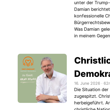
unter der Trump-
Damian berichtet
konfessionelle C
Bürgerrechtsbew
Was Damian geler
in meinem Gegenü
Christli
Demokra
16. June 2026
‧
62m
Die Situation de
zugespitzt. Chri
herbeigeführt. A
christliche Nati