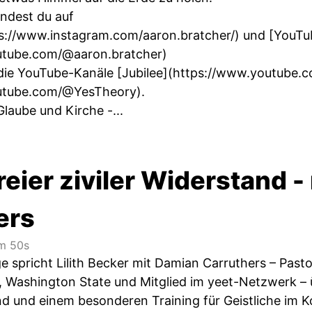
indest du auf
s://www.instagram.com/aaron.bratcher/
) und [YouTu
utube.com/@aaron.bratcher
)
die YouTube-Kanäle [Jubilee](
https://www.youtube.c
utube.com/@YesTheory
).
Glaube und Kirche -...
eier ziviler Widerstand -
ers
m 50s
ge spricht Lilith Becker mit Damian Carruthers – Pas
Washington State und Mitglied im yeet-Netzwerk – 
nd und einem besonderen Training für Geistliche im Ko