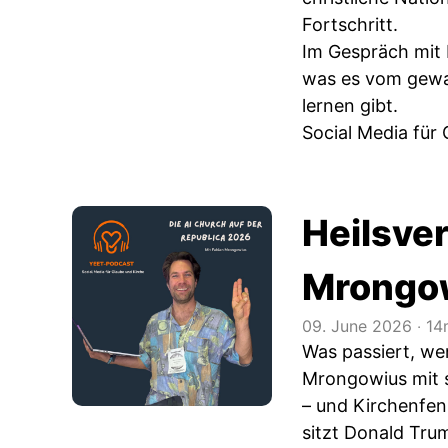
Fortschritt.
Im Gespräch mit L
was es vom gewal
lernen gibt.
Social Media für 
Heilsve
Mrongo
09. June 2026
‧
14
Was passiert, we
Mrongowius mit s
– und Kirchenfen
sitzt Donald Tru