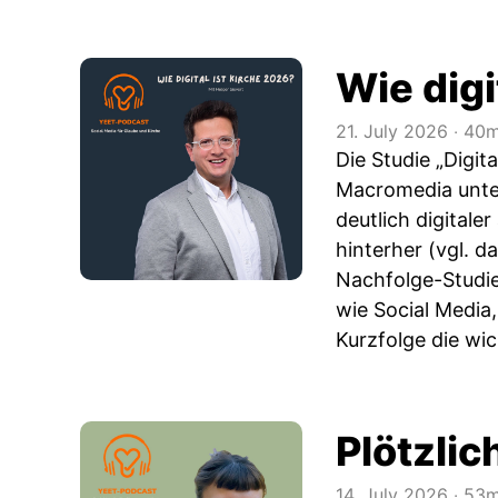
Wie digi
21. July 2026
‧
40m
Die Studie „Digi
Macromedia unter
deutlich digitale
hinterher (vgl. d
Nachfolge-Studie
wie Social Media,
Kurzfolge die wic
Plötzlic
14. July 2026
‧
53m