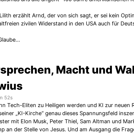
ilith erzählt Arnd, der von sich sagt, er sei kein Op
tfreien zivilen Widerstand in den USA auch für Deut
Glaube...
rsprechen, Macht und Wah
wius
m 52s
nn Tech-Eliten zu Heiligen werden und KI zur neuen Re
einer „KI-Kirche“ genau dieses Spannungsfeld inszeni
ster mit Elon Musk, Peter Thiel, Sam Altman und Ma
mp an der Stelle von Jesus. Und am Ausgang die Frage