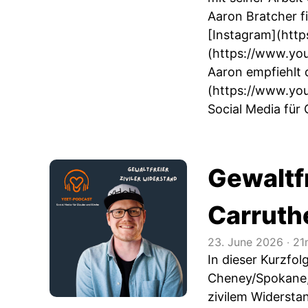
Aaron Bratcher f
[Instagram](
http
(
https://www.yo
Aaron empfiehlt 
(
https://www.yo
Social Media für 
Gewaltfr
Carruth
23. June 2026
‧
21
In dieser Kurzfol
Cheney/Spokane, 
zivilem Widersta