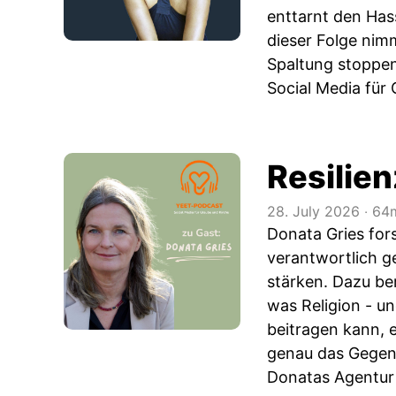
enttarnt den Has
dieser Folge nimm
Spaltung stoppe
Social Media für 
Resilien
28. July 2026
‧
64m
Donata Gries fors
verantwortlich g
stärken. Dazu ber
was Religion - u
beitragen kann, e
genau das Gegent
Donatas Agentur 