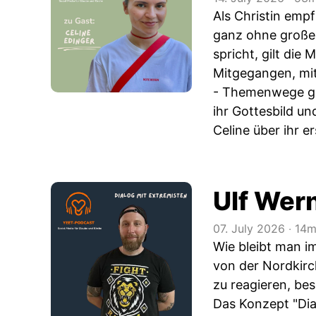
Als Christin emp
ganz ohne große 
spricht, gilt die
Mitgegangen, mitg
- Themenwege ges
ihr Gottesbild un
Celine über ihr e
Ulf Wer
07. July 2026
‧
14m
Wie bleibt man i
von der Nordkirch
zu reagieren, be
Das Konzept "Dia