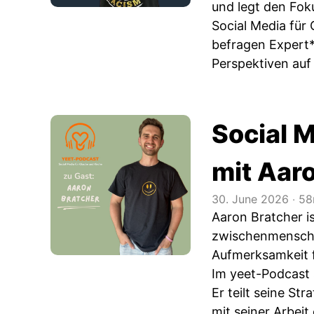
und legt den Fok
Social Media für 
befragen Expert*
Perspektiven auf
Social 
mit Aar
30. June 2026
‧
58
Aaron Bratcher is
zwischenmenschli
Aufmerksamkeit fo
Im yeet-Podcast 
Er teilt seine S
mit seiner Arbeit