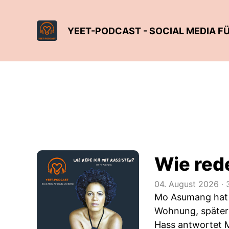
YEET-PODCAST - SOCIAL MEDIA F
Wie red
04. August 2026
‧
3
Mo Asumang hat e
Wohnung, später 
Hass antwortet M