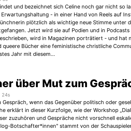
findet und bezeichnet sich Celine noch gar nicht so 
Erwartungshaltung - in einer Hand von Reels auf In
 Münchnerin plötzlich als wichtige neue Stimme unter
efangen. Jetzt wird sie auf Podien und in Podcasts ei
chrieben, wird in Magazinen porträtiert - und hat m
d queere Bücher eine feministische christliche Commu
rstes Jahr mit diesem...
ner über Mut zum Gespräc
 24s
m Gespräch, wenn das Gegenüber politisch oder gesel
e erklärt in dieser Kurzfolge, wie der Workshop „Dial
sser zuzuhören und Gespräche nicht vorschnell eskali
log-Botschafter*innen" stammt von der Schauspieler