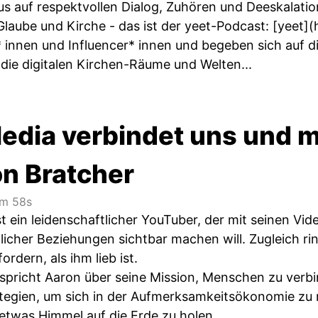
us auf respektvollen Dialog, Zuhören und Deeskalatio
Glaube und Kirche - das ist der yeet-Podcast: [yeet](
 innen und Influencer* innen und begeben sich auf 
 die digitalen Kirchen-Räume und Welten...
Media verbindet uns und 
on Bratcher
m 58s
t ein leidenschaftlicher YouTuber, der mit seinen Vi
cher Beziehungen sichtbar machen will. Zugleich ring
rdern, als ihm lieb ist.
spricht Aaron über seine Mission, Menschen zu verbi
trategien, um sich in der Aufmerksamkeitsökonomie zu
 etwas Himmel auf die Erde zu holen.