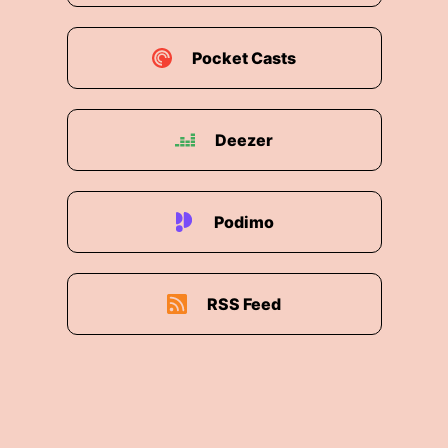
00:01:46: Genau, da glaube ich noch an die
Menschheit.
Pocket Casts
00:01:48: Das Motto dieses Jahr der Republik ist
ja auch Never Gonna Give You Up und das habe
ich dann so ein bisschen verlängert in Never
Deezer
Gonna give you up humanity Fragezeichen.
00:01:56: Also geben wir dann die Menschheit
auf oder sind wir schon verloren?
Podimo
00:02:00: Und ich glaube auch dieser Frage
widme ich und bin ja ganz erstaunlich, weil es
mir wahrscheinlich wegnehmen dürfen.
RSS Feed
00:02:06: Aber im Moment ist fifty-fifty!
00:02:07: Wir haben's noch in der Hand.
00:02:08: Es ist deutlich weniger dystopisch